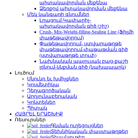
պիտակավորման մեքենա
Ձեռքով պիտակավորման մեքենա
Մեկ կանգառի գնումներ
Լրացում-Կափարիչ-
պիտակավորման գիծ (շիշ)
Crush- Mix-Weight-filling-Sealing Line (Ֆիլմի
փաթեթավորում)
Փաթեթավորում- ստվարաթղթե
փաթեթավորում-փաթաթման գիծ
(ստվարաթղթե տուփ)
Նախնական պայուսակ բաց-քաշի
լցնում-կնքման գիծ (նախապարկ)
Լուծում
Սնունդ եւ խմիչքներ
Կոսմետիկա
Դեղագործական
Արդյունաբերական
Կոնտեյներ
Պիտակ
ՀԱՅՐԵԼ ԵՐԱՇԽԻՔ
Ռեսուրսներ
Գնման ուղեցույցներ
Տեխնիկական փաստաթղթեր
Տեսանյութեր