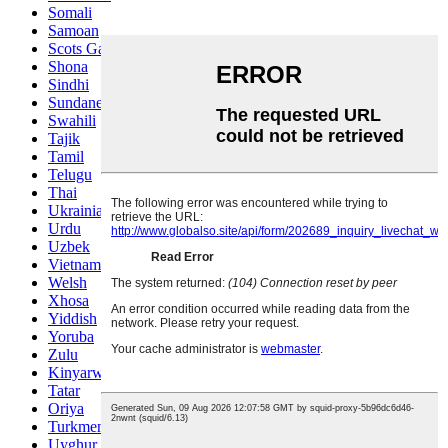
Somali
Samoan
Scots Gaelic
Shona
Sindhi
Sundanese
Swahili
Tajik
Tamil
Telugu
Thai
Ukrainian
Urdu
Uzbek
Vietnamese
Welsh
Xhosa
Yiddish
Yoruba
Zulu
Kinyarwanda
Tatar
Oriya
Turkmen
Uyghur