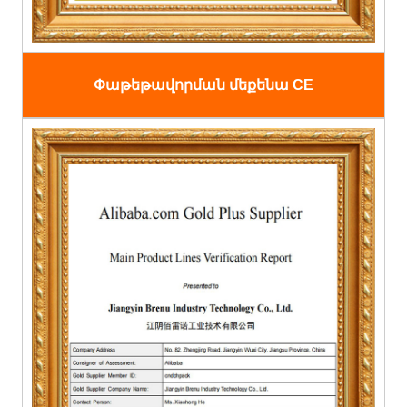
Փաթեթավորման մեքենա CE