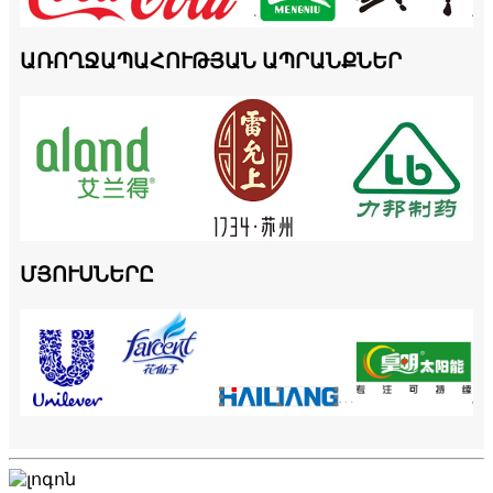
ԱՌՈՂՋԱՊԱՀՈՒԹՅԱՆ ԱՊՐԱՆՔՆԵՐ
ՄՅՈՒՍՆԵՐԸ