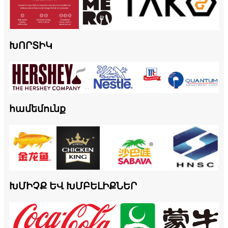
ԽՈՐՏԻԿ
համեմունք
ԽՄԻՉՔ ԵՎ ԽՄԲԵԼԻՔՆԵՐ