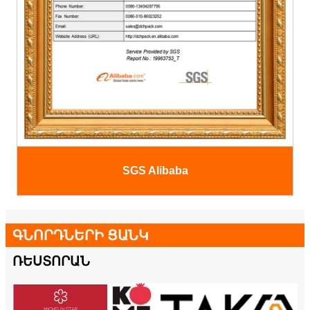
SGS Alibaba
ԳՆՈՐԴՆԵՐԻ ՑԱՆԿ
ՌԵՍՏՈՐԱՆ