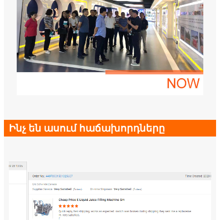
Ինչ են ասում հաճախորդները