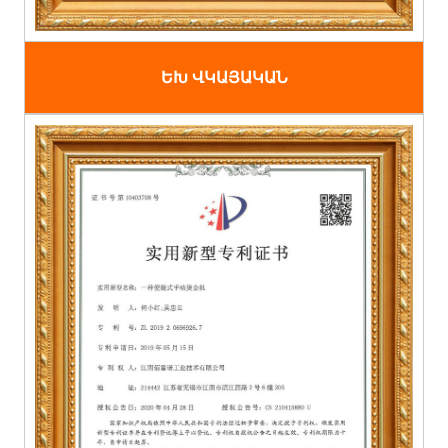
ԵԽ ՎԿԱՅԱԿԱՆ