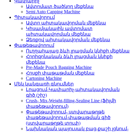
Կափարիչ
Ավտոմատ ծածկող մեքենա
Semi Auto Capping Machine
Պիտակավորում
Ավտո պիտակավորման մեքենա
Կիսամյակային ավտոմատ
պիտակավորման մեքենա
Ձեռքով պիտակավորման մեքենա
Փաթեթավորում
Ուղղահայաց ձևի լրացման կնիքի մեքենա
Հորիզոնական ձևի լրացման կնիքի
մեքենա
Pre-Made Pouch Bagging Machine
Հոսքի փաթաթման մեքենա
Cartoning Machine
Մեկ կանգառի գնումներ
Լրացում-Կափարիչ-պիտակավորման
գիծ (շիշ)
Crush- Mix-Weight-filling-Sealing Line (Ֆիլմի
փաթեթավորում)
Փաթեթավորում- ստվարաթղթե
փաթեթավորում-փաթաթման գիծ
(ստվարաթղթե տուփ)
Նախնական պայուսակ բաց-քաշի լցնում-