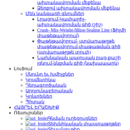
պիտակավորման մեքենա
Ձեռքով պիտակավորման մեքենա
Մեկ կանգառի գնումներ
Լրացում-Կափարիչ-
պիտակավորման գիծ (շիշ)
Crush- Mix-Weight-filling-Sealing Line (Ֆիլմի
փաթեթավորում)
Փաթեթավորում- ստվարաթղթե
փաթեթավորում-փաթաթման գիծ
(ստվարաթղթե տուփ)
Նախնական պայուսակ բաց-քաշի
լցնում-կնքման գիծ (նախապարկ)
Լուծում
Սնունդ եւ խմիչքներ
Կոսմետիկա
Դեղագործական
Արդյունաբերական
Կոնտեյներ
Պիտակ
ՀԱՅՐԵԼ ԵՐԱՇԽԻՔ
Ռեսուրսներ
Գնման ուղեցույցներ
Տեխնիկական փաստաթղթեր
Տեսանյութեր