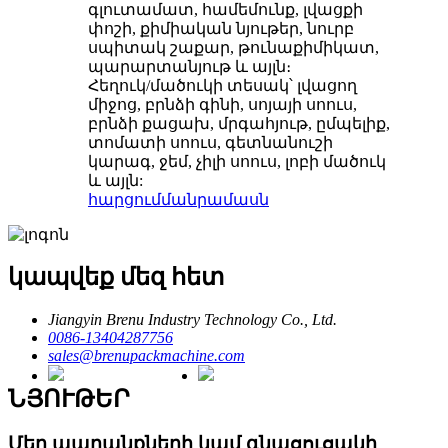
գլուտամատ, համեմունք, լվացքի
փոշի, քիմիական նյութեր, նուրբ
սպիտակ շաքար, թունաքիմիկատ,
պարարտանյութ և այլն։
Հեղուկ/մածուկի տեսակ՝ լվացող
միջոց, բրնձի գինի, սոյայի սոուս,
բրնձի քացախ, մրգահյութ, ըմպելիք,
տոմատի սոուս, գետնանուշի
կարագ, ջեմ, չիլի սոուս, լոբի մածուկ
և այլն:
հարցում
մանրամասն
կապվեք մեզ հետ
Jiangyin Brenu Industry Technology Co., Ltd.
0086-13404287756
sales@brenupackmachine.com
ՆՅՈՒԹԵՐ
Մեր ապրանքների կամ գնացուցակի