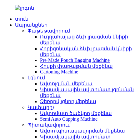
տուն
Ապրանքներ
Փաթեթավորում
Ուղղահայաց ձևի լրացման կնիքի
մեքենա
Հորիզոնական ձևի լրացման կնիքի
մեքենա
Pre-Made Pouch Bagging Machine
Հոսքի փաթաթման մեքենա
Cartoning Machine
Լցնում
Ավտոլցման մեքենա
Կիսամյակային ավտոմատ լցոնման
մեքենա
Ձեռքով լցնող մեքենա
Կափարիչ
Ավտոմատ ծածկող մեքենա
Semi Auto Capping Machine
Պիտակավորում
Ավտո պիտակավորման մեքենա
Կիսամյակային ավտոմատ