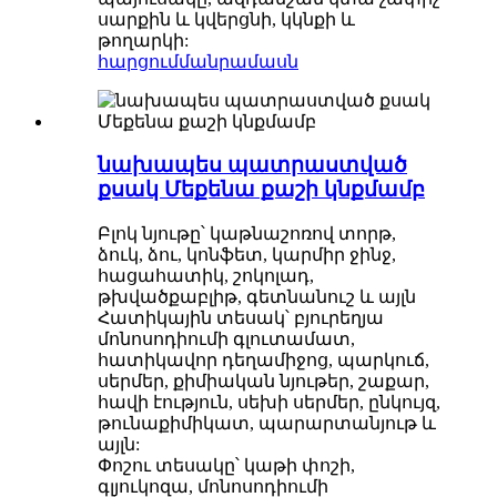
սարքին և կվերցնի, կկնքի և
թողարկի:
հարցում
մանրամասն
նախապես պատրաստված
քսակ Մեքենա քաշի կնքմամբ
Բլոկ նյութը՝ կաթնաշոռով տորթ,
ձուկ, ձու, կոնֆետ, կարմիր ջինջ,
հացահատիկ, շոկոլադ,
թխվածքաբլիթ, գետնանուշ և այլն
Հատիկային տեսակ՝ բյուրեղյա
մոնոսոդիումի գլուտամատ,
հատիկավոր դեղամիջոց, պարկուճ,
սերմեր, քիմիական նյութեր, շաքար,
հավի էություն, սեխի սերմեր, ընկույզ,
թունաքիմիկատ, պարարտանյութ և
այլն:
Փոշու տեսակը՝ կաթի փոշի,
գլյուկոզա, մոնոսոդիումի