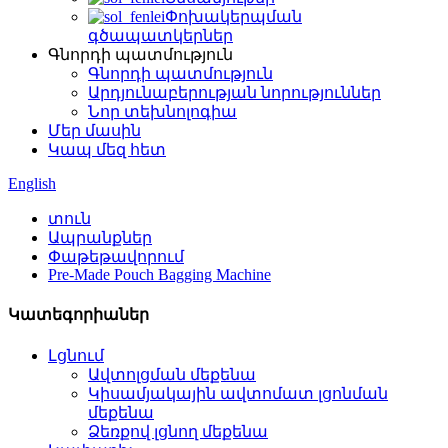
Փոխակերպման
գծապատկերներ
Գնորդի պատմություն
Գնորդի պատմություն
Արդյունաբերության նորություններ
Նոր տեխնոլոգիա
Մեր մասին
Կապ մեզ հետ
English
տուն
Ապրանքներ
Փաթեթավորում
Pre-Made Pouch Bagging Machine
Կատեգորիաներ
Լցնում
Ավտոլցման մեքենա
Կիսամյակային ավտոմատ լցոնման
մեքենա
Ձեռքով լցնող մեքենա