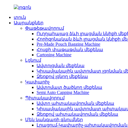
տուն
Ապրանքներ
Փաթեթավորում
Ուղղահայաց ձևի լրացման կնիքի մե
Հորիզոնական ձևի լրացման կնիքի մ
Pre-Made Pouch Bagging Machine
Հոսքի փաթաթման մեքենա
Cartoning Machine
Լցնում
Ավտոլցման մեքենա
Կիսամյակային ավտոմատ լցոնման մ
Ձեռքով լցնող մեքենա
Կափարիչ
Ավտոմատ ծածկող մեքենա
Semi Auto Capping Machine
Պիտակավորում
Ավտո պիտակավորման մեքենա
Կիսամյակային ավտոմատ պիտակավ
Ձեռքով պիտակավորման մեքենա
Մեկ կանգառի գնումներ
Լրացում-Կափարիչ-պիտակավորման գ