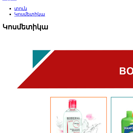
տուն
Կոսմետիկա
Կոսմետիկա