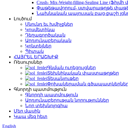
Crush- Mix-Weight-filling-Sealing Line (Ֆ
Փաթեթավորում- ստվարաթղթե փաթե
Նախնական պայուսակ բաց-քաշի լցն
Լուծում
Սնունդ եւ խմիչքներ
Կոսմետիկա
Դեղագործական
Արդյունաբերական
Կոնտեյներ
Պիտակ
ՀԱՅՐԵԼ ԵՐԱՇԽԻՔ
Ռեսուրսներ
Գնման ուղեցույցներ
Տեխնիկական փաստաթղթեր
Տեսանյութեր
Փոխակերպման գծապատկերնե
Գնորդի պատմություն
Գնորդի պատմություն
Արդյունաբերության նորություններ
Նոր տեխնոլոգիա
Մեր մասին
Կապ մեզ հետ
English