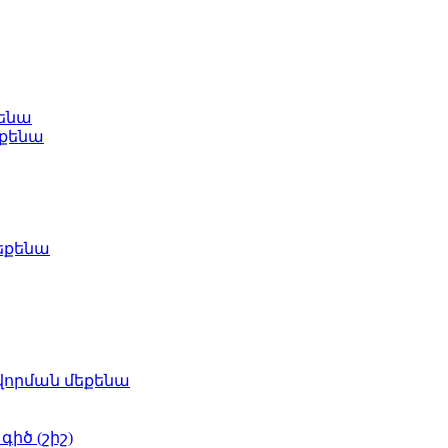
քենա
եքենա
եքենա
որման մեքենա
իծ (շիշ)