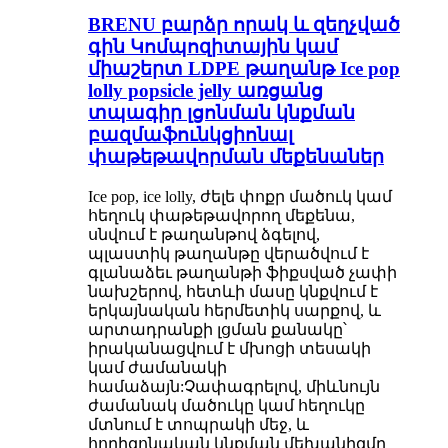
BRENU բարձր որակ և զեղչված
գին Կոմպոզիտային կամ
միաշերտ LDPE թաղանթ Ice pop
lolly popsicle jelly առցանց
տպագիր լցոնման կնքման
բազմաֆունկցիոնալ
փաթեթավորման մեքենաներ
Ice pop, ice lolly, ժելե փոքր մածուկ կամ
հեղուկ փաթեթավորող մեքենա,
սնվում է թաղանթով ձգելով,
պլաստիկ թաղանթը վերածվում է
գլանաձեւ թաղանթի ֆիքսված չափի
նախշերով, հետևի մասը կնքվում է
երկայնական հերմետիկ սարքով, և
արտադրանքի լցման քանակը՝
իրականացվում է մխոցի տեսակի
կամ ժամանակի
համաձայն:Չափագրելով, միևնույն
ժամանակ մածուկը կամ հեղուկը
մտնում է տոպրակի մեջ, և
հորիզոնական կնքման մեխանիզմը