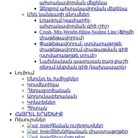
պիտակավորման մեքենա
Ձեռքով պիտակավորման մեքենա
Մեկ կանգառի գնումներ
Լրացում-Կափարիչ-
պիտակավորման գիծ (շիշ)
Crush- Mix-Weight-filling-Sealing Line (Ֆիլմի
փաթեթավորում)
Փաթեթավորում- ստվարաթղթե
փաթեթավորում-փաթաթման գիծ
(ստվարաթղթե տուփ)
Նախնական պայուսակ բաց-քաշի
լցնում-կնքման գիծ (նախապարկ)
Լուծում
Սնունդ եւ խմիչքներ
Կոսմետիկա
Դեղագործական
Արդյունաբերական
Կոնտեյներ
Պիտակ
ՀԱՅՐԵԼ ԵՐԱՇԽԻՔ
Ռեսուրսներ
Գնման ուղեցույցներ
Տեխնիկական փաստաթղթեր
Տեսանյութեր