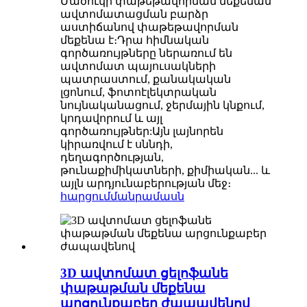
Մածուկի փաթեթավորման մեքենան
ավտոմատացման բարձր
աստիճանով փաթեթավորման
մեքենա է։Դրա հիմնական
գործառույթները ներառում են
ավտոմատ պայուսակների
պատրաստում, քանակական
լցոնում, ֆոտոէլեկտրական
նույնականացում, ջերմային կնքում,
կոդավորում և այլ
գործառույթներ:Այն լայնորեն
կիրառվում է սննդի,
դեղագործության,
թունաքիմիկատների, քիմիական... և
այլն արդյունաբերության մեջ։
հարցում
մանրամասն
3D ավտոմատ ցելոֆանե
փաթաթման մեքենա
արցունքաբեր ժապավենով