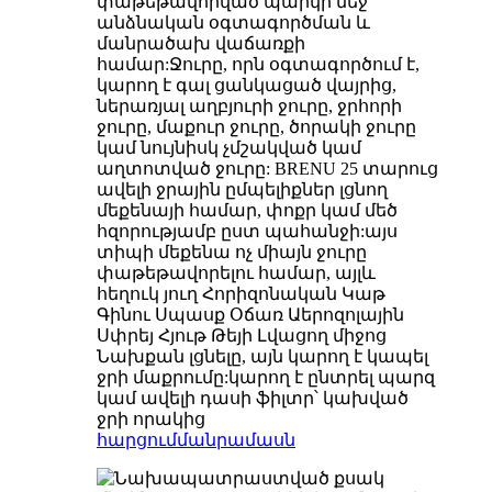
փաթեթավորված պարկի մեջ
անձնական օգտագործման և
մանրածախ վաճառքի
համար:Ջուրը, որն օգտագործում է,
կարող է գալ ցանկացած վայրից,
ներառյալ աղբյուրի ջուրը, ջրհորի
ջուրը, մաքուր ջուրը, ծորակի ջուրը
կամ նույնիսկ չմշակված կամ
աղտոտված ջուրը: BRENU 25 տարուց
ավելի ջրային ըմպելիքներ լցնող
մեքենայի համար, փոքր կամ մեծ
հզորությամբ ըստ պահանջի:այս
տիպի մեքենա ոչ միայն ջուրը
փաթեթավորելու համար, այլև
հեղուկ յուղ Հորիզոնական Կաթ
Գինու Սպասք Օճառ Աերոզոլային
Սփրեյ Հյութ Թեյի Լվացող միջոց
Նախքան լցնելը, այն կարող է կապել
ջրի մաքրումը:կարող է ընտրել պարզ
կամ ավելի դասի ֆիլտր՝ կախված
ջրի որակից
հարցում
մանրամասն