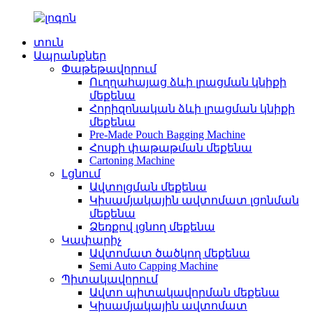
տուն
Ապրանքներ
Փաթեթավորում
Ուղղահայաց ձևի լրացման կնիքի
մեքենա
Հորիզոնական ձևի լրացման կնիքի
մեքենա
Pre-Made Pouch Bagging Machine
Հոսքի փաթաթման մեքենա
Cartoning Machine
Լցնում
Ավտոլցման մեքենա
Կիսամյակային ավտոմատ լցոնման
մեքենա
Ձեռքով լցնող մեքենա
Կափարիչ
Ավտոմատ ծածկող մեքենա
Semi Auto Capping Machine
Պիտակավորում
Ավտո պիտակավորման մեքենա
Կիսամյակային ավտոմատ