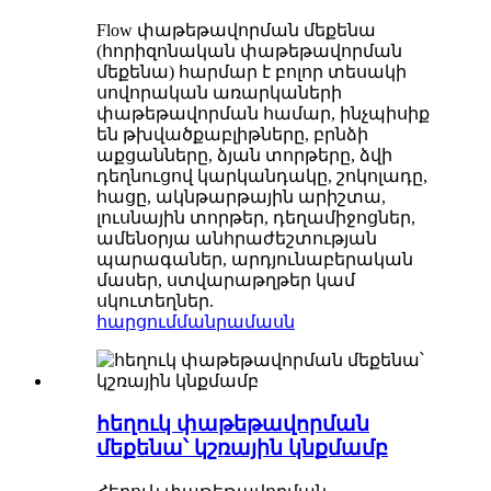
Flow փաթեթավորման մեքենա
(հորիզոնական փաթեթավորման
մեքենա) հարմար է բոլոր տեսակի
սովորական առարկաների
փաթեթավորման համար, ինչպիսիք
են թխվածքաբլիթները, բրնձի
աքցանները, ձյան տորթերը, ձվի
դեղնուցով կարկանդակը, շոկոլադը,
հացը, ակնթարթային արիշտա,
լուսնային տորթեր, դեղամիջոցներ,
ամենօրյա անհրաժեշտության
պարագաներ, արդյունաբերական
մասեր, ստվարաթղթեր կամ
սկուտեղներ.
հարցում
մանրամասն
հեղուկ փաթեթավորման
մեքենա՝ կշռային կնքմամբ