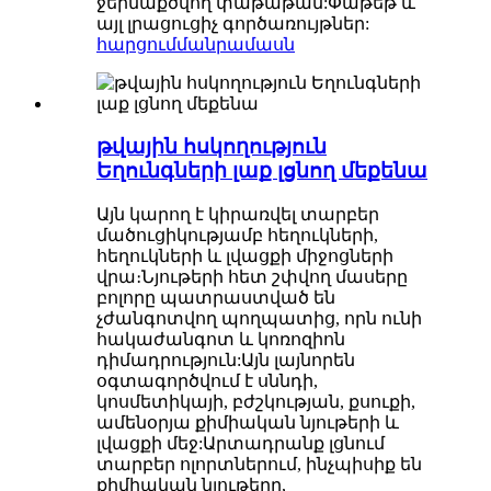
ջերմաքծվող փաթաթան:Փաթեթ և
այլ լրացուցիչ գործառույթներ:
հարցում
մանրամասն
թվային հսկողություն
Եղունգների լաք լցնող մեքենա
Այն կարող է կիրառվել տարբեր
մածուցիկությամբ հեղուկների,
հեղուկների և լվացքի միջոցների
վրա։Նյութերի հետ շփվող մասերը
բոլորը պատրաստված են
չժանգոտվող պողպատից, որն ունի
հակաժանգոտ և կոռոզիոն
դիմադրություն:Այն լայնորեն
օգտագործվում է սննդի,
կոսմետիկայի, բժշկության, քսուքի,
ամենօրյա քիմիական նյութերի և
լվացքի մեջ:Արտադրանք լցնում
տարբեր ոլորտներում, ինչպիսիք են
քիմիական նյութերը,