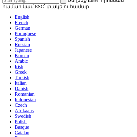
Սեղմեք Enter՝ որոնման
համար կամ ESC՝ փակելու համար
English
French
German
Portuguese
Spanish
Russian
Japanese
Korean
Arabic
Irish
Greek
Turkish
Italian
Danish
Romanian
Indonesian
Czech
Afrikaans
Swedish
Polish
Basque
Catalan