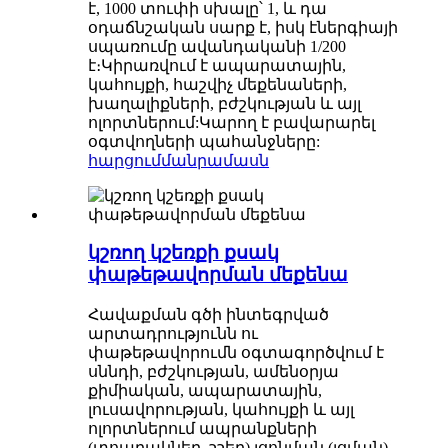
է, 1000 տուփի սխալը՝ 1, և դա
օդաճնշական սարք է, իսկ էներգիայի
սպառումը ավանդականի 1/200
է։Կիրառվում է ապարատային,
կահույքի, հաշվիչ մեքենաների,
խաղալիքների, բժշկության և այլ
ոլորտներում:Կարող է բավարարել
օգտվողների պահանջները:
հարցում
մանրամասն
կշռող կշեռքի քսակ
փաթեթավորման մեքենա
Հավաքման գծի ինտեգրված
արտադրությունն ու
փաթեթավորումն օգտագործվում է
սննդի, բժշկության, ամենօրյա
քիմիական, ապարատային,
լուսավորության, կահույքի և այլ
ոլորտներում ապրանքների
(տոպրակներ, շշեր) լցոնման (լցման),