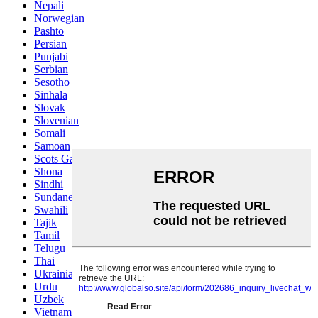
Nepali
Norwegian
Pashto
Persian
Punjabi
Serbian
Sesotho
Sinhala
Slovak
Slovenian
Somali
Samoan
Scots Gaelic
Shona
Sindhi
Sundanese
Swahili
Tajik
Tamil
Telugu
Thai
Ukrainian
Urdu
Uzbek
Vietnamese