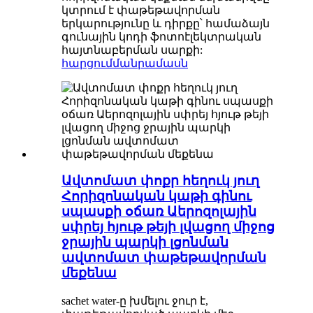
կտրում է փաթեթավորման
երկարությունը և դիրքը՝ համաձայն
գունային կոդի ֆոտոէլեկտրական
հայտնաբերման սարքի:
հարցում
մանրամասն
Ավտոմատ փոքր հեղուկ յուղ
Հորիզոնական կաթի գինու
սպասքի օճառ Աերոզոլային
սփրեյ հյութ թեյի լվացող միջոց
ջրային պարկի լցոնման
ավտոմատ փաթեթավորման
մեքենա
sachet water-ը խմելու ջուր է,