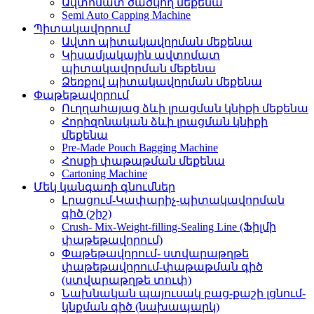
Ավտոմատ ծածկող մեքենա
Semi Auto Capping Machine
Պիտակավորում
Ավտո պիտակավորման մեքենա
Կիսամյակային ավտոմատ
պիտակավորման մեքենա
Ձեռքով պիտակավորման մեքենա
Փաթեթավորում
Ուղղահայաց ձևի լրացման կնիքի մեքենա
Հորիզոնական ձևի լրացման կնիքի
մեքենա
Pre-Made Pouch Bagging Machine
Հոսքի փաթաթման մեքենա
Cartoning Machine
Մեկ կանգառի գնումներ
Լրացում-Կափարիչ-պիտակավորման
գիծ (շիշ)
Crush- Mix-Weight-filling-Sealing Line (Ֆիլմի
փաթեթավորում)
Փաթեթավորում- ստվարաթղթե
փաթեթավորում-փաթաթման գիծ
(ստվարաթղթե տուփ)
Նախնական պայուսակ բաց-քաշի լցնում-
կնքման գիծ (նախապարկ)