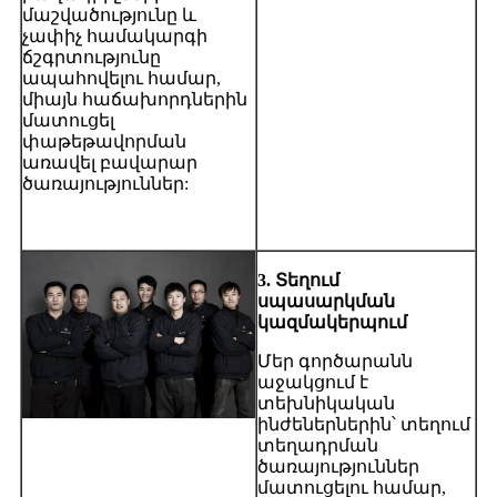
մաշվածությունը և
չափիչ համակարգի
ճշգրտությունը
ապահովելու համար,
միայն հաճախորդներին
մատուցել
փաթեթավորման
առավել բավարար
ծառայություններ:
3. Տեղում
սպասարկման
կազմակերպում
Մեր գործարանն
աջակցում է
տեխնիկական
ինժեներներին՝ տեղում
տեղադրման
ծառայություններ
մատուցելու համար,