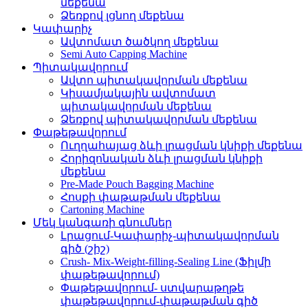
մեքենա
Ձեռքով լցնող մեքենա
Կափարիչ
Ավտոմատ ծածկող մեքենա
Semi Auto Capping Machine
Պիտակավորում
Ավտո պիտակավորման մեքենա
Կիսամյակային ավտոմատ
պիտակավորման մեքենա
Ձեռքով պիտակավորման մեքենա
Փաթեթավորում
Ուղղահայաց ձևի լրացման կնիքի մեքենա
Հորիզոնական ձևի լրացման կնիքի
մեքենա
Pre-Made Pouch Bagging Machine
Հոսքի փաթաթման մեքենա
Cartoning Machine
Մեկ կանգառի գնումներ
Լրացում-Կափարիչ-պիտակավորման
գիծ (շիշ)
Crush- Mix-Weight-filling-Sealing Line (Ֆիլմի
փաթեթավորում)
Փաթեթավորում- ստվարաթղթե
փաթեթավորում-փաթաթման գիծ