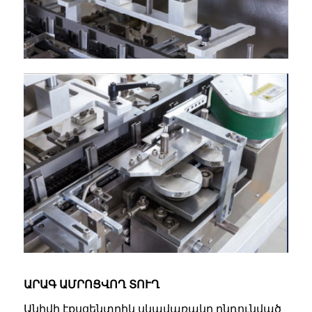
ԱՐԱԳ ԱՄՐՈՑՎՈՂ ՏՈՒՂ
Անիվի էքսցենտրիկ սկավառակը ընդունված