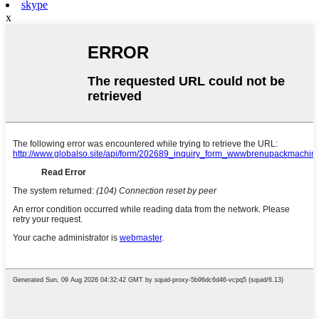
skype
x