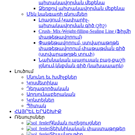
պիտակավորման մեքենա
Ձեռքով պիտակավորման մեքենա
Մեկ կանգառի գնումներ
Լրացում-Կափարիչ-
պիտակավորման գիծ (շիշ)
Crush- Mix-Weight-filling-Sealing Line (Ֆիլմի
փաթեթավորում)
Փաթեթավորում- ստվարաթղթե
փաթեթավորում-փաթաթման գիծ
(ստվարաթղթե տուփ)
Նախնական պայուսակ բաց-քաշի
լցնում-կնքման գիծ (նախապարկ)
Լուծում
Սնունդ եւ խմիչքներ
Կոսմետիկա
Դեղագործական
Արդյունաբերական
Կոնտեյներ
Պիտակ
ՀԱՅՐԵԼ ԵՐԱՇԽԻՔ
Ռեսուրսներ
Գնման ուղեցույցներ
Տեխնիկական փաստաթղթեր
Տեսանյութեր