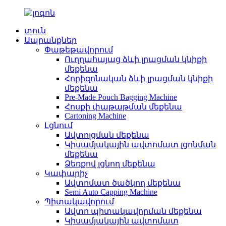
տուն
Ապրանքներ
Փաթեթավորում
Ուղղահայաց ձևի լրացման կնիքի
մեքենա
Հորիզոնական ձևի լրացման կնիքի
մեքենա
Pre-Made Pouch Bagging Machine
Հոսքի փաթաթման մեքենա
Cartoning Machine
Լցնում
Ավտոլցման մեքենա
Կիսամյակային ավտոմատ լցոնման
մեքենա
Ձեռքով լցնող մեքենա
Կափարիչ
Ավտոմատ ծածկող մեքենա
Semi Auto Capping Machine
Պիտակավորում
Ավտո պիտակավորման մեքենա
Կիսամյակային ավտոմատ