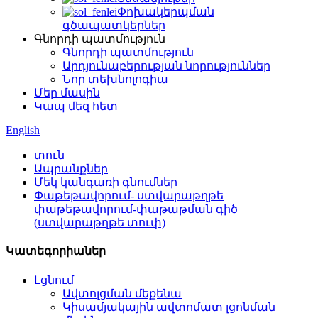
Փոխակերպման
գծապատկերներ
Գնորդի պատմություն
Գնորդի պատմություն
Արդյունաբերության նորություններ
Նոր տեխնոլոգիա
Մեր մասին
Կապ մեզ հետ
English
տուն
Ապրանքներ
Մեկ կանգառի գնումներ
Փաթեթավորում- ստվարաթղթե
փաթեթավորում-փաթաթման գիծ
(ստվարաթղթե տուփ)
Կատեգորիաներ
Լցնում
Ավտոլցման մեքենա
Կիսամյակային ավտոմատ լցոնման