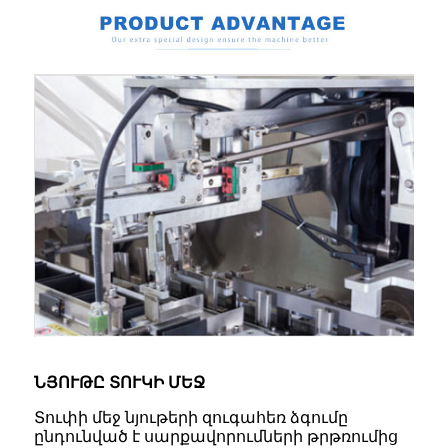
ՆՅՈՒԹԸ ՏՈՒԿԻ ՄԵՋ
Տուփի մեջ նյութերի զուգահեռ ձգումը
ընդունված է սարքավորումների թրթռումից