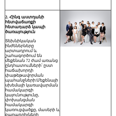
2. Հինգ աստղանի
հետվաճառքի
հետադարձ կապի
ծառայություն
Տեխնիկական
ինժեներները
արտադրում և
շահագործում են
մեքենան 72 ժամ առանց
ընդհատումների՝ ըստ
հաճախորդի
փաթեթավորման
պահանջների:Մեքենայի
սխեմայի կառավարման
համակարգի
կայունությունը,
փոխանցման
համակարգի
կառուցվածքը, մասերի և
բաղադրիչների