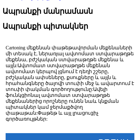
Ապրանքի մանրամասն
Ապրանքի պիտակներ
Cartoning մեքենան փաթեթավորման մեքենաների
մի տեսակ է, ներառյալ ավտոմատ ստվարաթղթե
մեքենա, բժշկական ստվարաթղթե մեքենա և
այլն:Ավտոմատ ստվարաթղթե մեքենան
ավտոմատ կերպով լցնում է դեղի շշերը,
բժշկական ափսեները, քսուքները և այլն և
հրահանգները ծալովի տուփի մեջ և ավարտում է
տուփի փակման գործողությունը:Ավելի
ֆունկցիոնալ ավտոմատ ստվարաթղթե
մեքենաներից որոշները ունեն նաև կնքման
պիտակներ կամ ջերմաքծվող
փաթաթան:Փաթեթ և այլ լրացուցիչ
գործառույթներ: