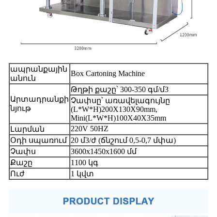
ապրանքային
Box Cartoning Machine
անուն
Թղթի քաշը՝ 300-350 գմ/մ3
Արտադրանքի
Չափսը՝ առավելագույնը
նյութ
(L*W*H)200X130X90mm,
Mini(L*W*H)100X40X35mm
220V 50HZ
Լարման
Օդի սպառում
20 մ3/ժ (ճնշում 0,5-0,7 մփա)
Չափս
3600x1450x1600 մմ
Քաշը
1100 կգ
Ուժ
1 կվտ