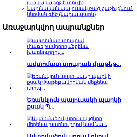
(ստվարաթղթե տուփ)
Նախնական պայուսակ բաց-քաշի լցնում-
կնքման գիծ (նախապարկ)
Առաջարկվող ապրանքներ
ավտոմատ տոպրակ փաթեթ...
Եռանկյուն պայուսակի պարկի
քսակ Պ...
Ավտոմածուկ սոուս Լցնում